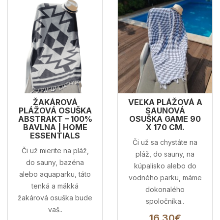
ŽAKÁROVÁ
VEĽKA PLÁŽOVÁ A
PLÁŽOVÁ OSUŠKA
SAUNOVÁ
ABSTRAKT – 100%
OSUŠKA GAME 90
BAVLNA | HOME
X 170 CM.
ESSENTIALS
Či už sa chystáte na
Či už mierite na pláž,
pláž, do sauny, na
do sauny, bazéna
kúpalisko alebo do
alebo aquaparku, táto
vodného parku, máme
tenká a mäkká
dokonalého
žakárová osuška bude
spoločníka..
vaš..
16,30€