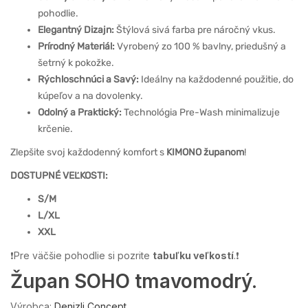
pohodlie.
Elegantný Dizajn:
Štýlová sivá farba pre náročný vkus.
Prírodný Materiál:
Vyrobený zo 100 % bavlny, priedušný a
šetrný k pokožke.
Rýchloschnúci a Savý:
Ideálny na každodenné použitie, do
kúpeľov a na dovolenky.
Odolný a Praktický:
Technológia Pre-Wash minimalizuje
krčenie.
Zlepšite svoj každodenný komfort s
KIMONO županom
!
DOSTUPNÉ VEĽKOSTI:
S/M
L/XL
XXL
❗Pre väčšie pohodlie si pozrite
tabuľku veľkostí
.❗
Župan SOHO tmavomodrý.
Výrobca:
Denizli Concept