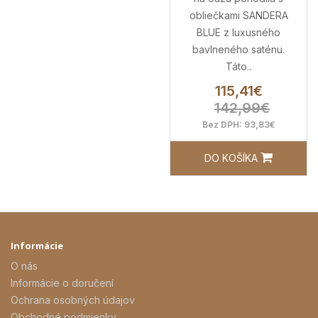
obliečkami SANDERA
BLUE z luxusného
bavlneného saténu.
Táto..
115,41€
142,99€
Bez DPH: 93,83€
DO KOŠÍKA
Informácie
O nás
Informácie o doručení
Ochrana osobných údajov
Obchodné podmienky