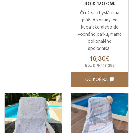
90 X 170 CM.
Či už sa chystáte na
pláž, do sauny, na
kúpalisko alebo do
vodného parku, máme
dokonalého
spoločníka..
16,30€
Bez DPH: 13,25€
DO KOŠÍKA