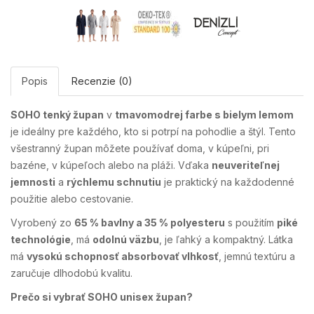
Popis
Recenzie (0)
SOHO tenký župan
v
tmavomodrej farbe s bielym lemom
je ideálny pre každého, kto si potrpí na pohodlie a štýl. Tento
všestranný župan môžete používať doma, v kúpeľni, pri
bazéne, v kúpeľoch alebo na pláži. Vďaka
neuveriteľnej
jemnosti
a
rýchlemu schnutiu
je praktický na každodenné
použitie alebo cestovanie.
Vyrobený zo
65 % bavlny a 35 % polyesteru
s použitím
piké
technológie
, má
odolnú väzbu
, je ľahký a kompaktný. Látka
má
vysokú schopnosť absorbovať vlhkosť
, jemnú textúru a
zaručuje dlhodobú kvalitu.
Prečo si vybrať SOHO unisex župan?