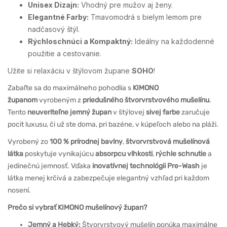
Unisex Dizajn:
Vhodný pre mužov aj ženy.
Elegantné Farby:
Tmavomodrá s bielym lemom pre
nadčasový štýl.
Rýchloschnúci a Kompaktný:
Ideálny na každodenné
použitie a cestovanie.
Užite si relaxáciu v štýlovom župane
SOHO
!
Zabaľte sa do maximálneho pohodlia s
KIMONO
županom
vyrobeným z
priedušného štvorvrstvového mušelínu
.
Tento
neuveriteľne jemný župan
v štýlovej
sivej farbe
zaručuje
pocit luxusu, či už ste doma, pri bazéne, v kúpeľoch alebo na pláži.
Vyrobený zo
100 % prírodnej bavlny
,
štvorvrstvová mušelínová
látka
poskytuje vynikajúcu
absorpcu vlhkosti
,
rýchle schnutie
a
jedinečnú jemnosť. Vďaka
inovatívnej technológii Pre-Wash
je
látka menej krčivá a zabezpečuje elegantný vzhľad pri každom
nosení.
Prečo si vybrať KIMONO mušelínový župan?
Jemný a Hebký:
Štvorvrstvový mušelín ponúka maximálne