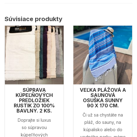
Súvisiace produkty
SÚPRAVA
VEĽKA PLÁŽOVÁ A
KÚPEĽŇOVÝCH
SAUNOVÁ
PREDLOŽIEK
OSUŠKA SUNNY
RUSTIK ZO 100%
90 X 170 CM.
BAVLNY. 2 KS.
Či už sa chystáte na
Doprajte si luxus
pláž, do sauny, na
so súpravou
kúpalisko alebo do
kúpeľňových
vodného parku, máme