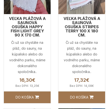
VEĽKA PLÁŽOVÁ A
VEĽKA PLÁŽOVÁ A
SAUNOVÁ
SAUNOVÁ
OSUŠKA HAPPY
OSUŠKA STRIPES
FISH LIGHT GREY
TERRY 100 X 180
90 X 170 CM.
CM.
Či už sa chystáte na
Či už sa chystáte na
pláž, do sauny, na
pláž, do sauny, na
kúpalisko alebo do
kúpalisko alebo do
vodného parku, máme
vodného parku, máme
dokonalého
dokonalého
spoločníka..
spoločníka..
16,30€
17,32€
Bez DPH: 13,25€
Bez DPH: 14,08€
DO KOŠÍKA
DO KOŠÍKA